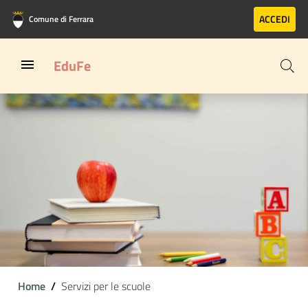
Vai al contenuto principale
Vai al footer
ACCEDI
Comune di Ferrara
EduFe
Home
Servizi per le scuole