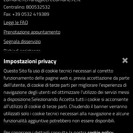
Centralino: 800532532
Fax: +39 0532 419389
Leggi le FAQ
Prenotazione appuntamento
Segnala disservizio
Richiedi assistenza
×
Impostazioni privacy
Statistiche dei Siti web
Intranet - accesso riservato
Questo Sito fa uso di cookie tecnici necessari al corretto
funzionamento delle pagine web e, previa accettazione da parte
Amministrazione trasparente
dell'utente, di cookie di terze parti per migliorare l'esperienza di
navigazione degli utenti ed ottimizzare l'utilizzo dei servizi messi
Informativa privacy
a disposizione.Selezionando Accetta tutti i cookie si acconsente
Social Media Policy
all'utilizzo di cookie di terze parti. Chiudendo il banner verranno
Note legali
utilizzati solo i cookie tecnici necessari alla navigazione e alcune
funzionalità aggiuntive potrebbero non essere disponibili.
Dichiarazione di accessibilità
Whistleblowing
Per conoscere i dettagli consulta la nostra
cookie policy