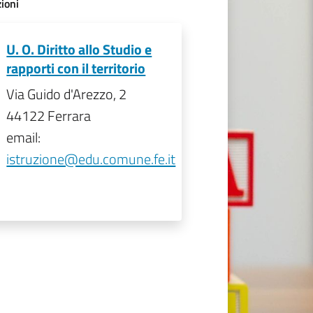
ioni
U. O. Diritto allo Studio e
rapporti con il territorio
Via Guido d'Arezzo, 2
44122 Ferrara
email:
istruzione@edu.comune.fe.it