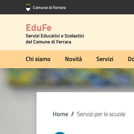
Vai al contenuto principale
Vai al footer
Comune di Ferrara
EduFe
Servizi Educativi e Scolastici
del Comune di Ferrara
Chi siamo
Novità
Servizi
Do
Home
Servizi per le scuole