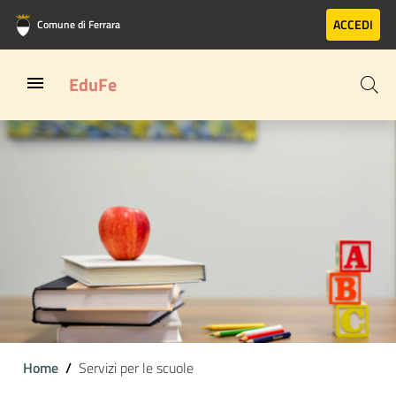
Vai al contenuto principale
Vai al footer
ACCEDI
Comune di Ferrara
EduFe
Home
Servizi per le scuole