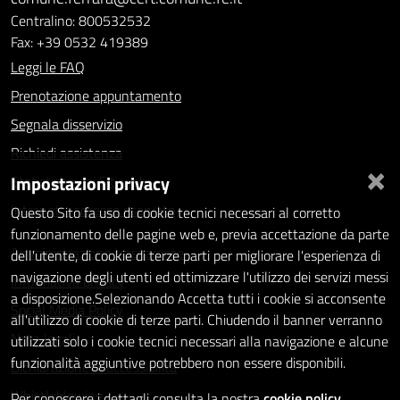
Centralino: 800532532
Fax: +39 0532 419389
Leggi le FAQ
Prenotazione appuntamento
Segnala disservizio
Richiedi assistenza
×
Impostazioni privacy
Statistiche dei Siti web
Intranet - accesso riservato
Questo Sito fa uso di cookie tecnici necessari al corretto
funzionamento delle pagine web e, previa accettazione da parte
Amministrazione trasparente
dell'utente, di cookie di terze parti per migliorare l'esperienza di
navigazione degli utenti ed ottimizzare l'utilizzo dei servizi messi
Informativa privacy
a disposizione.Selezionando Accetta tutti i cookie si acconsente
Social Media Policy
all'utilizzo di cookie di terze parti. Chiudendo il banner verranno
Note legali
utilizzati solo i cookie tecnici necessari alla navigazione e alcune
funzionalità aggiuntive potrebbero non essere disponibili.
Dichiarazione di accessibilità
Whistleblowing
Per conoscere i dettagli consulta la nostra
cookie policy