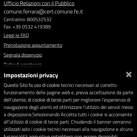
Ufficio Relazioni con il Pubblico
comune.ferrara@cert.comune.fe.it
Centralino: 800532532
Fax: +39 0532 419389
Leggi le FAQ
Prenotazione appuntamento
Segnala disservizio
Richiedi assistenza
×
Impostazioni privacy
Statistiche dei Siti web
Intranet - accesso riservato
Questo Sito fa uso di cookie tecnici necessari al corretto
funzionamento delle pagine web e, previa accettazione da parte
Amministrazione trasparente
dell'utente, di cookie di terze parti per migliorare l'esperienza di
navigazione degli utenti ed ottimizzare l'utilizzo dei servizi messi
Informativa privacy
a disposizione.Selezionando Accetta tutti i cookie si acconsente
Social Media Policy
all'utilizzo di cookie di terze parti. Chiudendo il banner verranno
Note legali
utilizzati solo i cookie tecnici necessari alla navigazione e alcune
funzionalità aggiuntive potrebbero non essere disponibili.