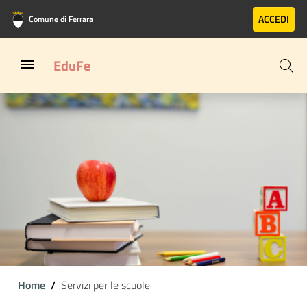
Vai al contenuto principale
Vai al footer
ACCEDI
Comune di Ferrara
EduFe
Home
Servizi per le scuole