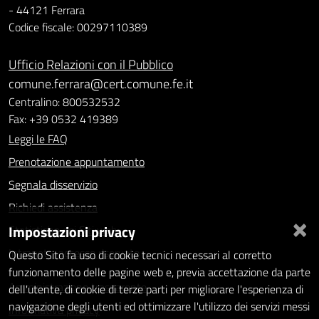
- 44121 Ferrara
Codice fiscale: 00297110389
Ufficio Relazioni con il Pubblico
comune.ferrara@cert.comune.fe.it
Centralino: 800532532
Fax: +39 0532 419389
Leggi le FAQ
Prenotazione appuntamento
Segnala disservizio
Richiedi assistenza
×
Impostazioni privacy
Statistiche dei Siti web
Intranet - accesso riservato
Questo Sito fa uso di cookie tecnici necessari al corretto
funzionamento delle pagine web e, previa accettazione da parte
Amministrazione trasparente
dell'utente, di cookie di terze parti per migliorare l'esperienza di
navigazione degli utenti ed ottimizzare l'utilizzo dei servizi messi
Informativa privacy