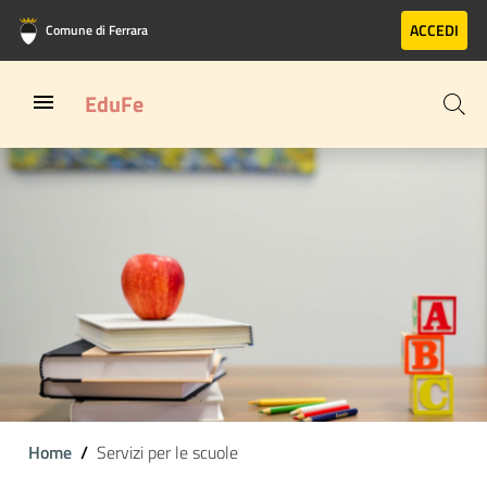
Vai al contenuto principale
Vai al footer
ACCEDI
Comune di Ferrara
EduFe
Home
Servizi per le scuole