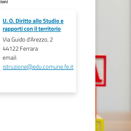
ioni
U. O. Diritto allo Studio e
rapporti con il territorio
Via Guido d'Arezzo, 2
44122 Ferrara
email:
istruzione@edu.comune.fe.it