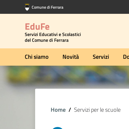
Vai al contenuto principale
Vai al footer
Comune di Ferrara
EduFe
Servizi Educativi e Scolastici
del Comune di Ferrara
Chi siamo
Novità
Servizi
Do
Home
Servizi per le scuole