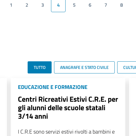
1
2
3
4
5
6
7
8
TUTTO
ANAGRAFE E STATO CIVILE
CULTU
EDUCAZIONE E FORMAZIONE
Centri Ricreativi Estivi C.R.E. per
gli alunni delle scuole statali
3/14 anni
I C.R.E sono servizi estivi rivolti a bambini e