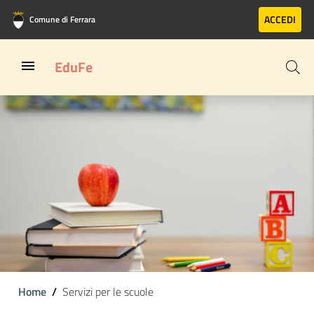
Vai al contenuto principale
Vai al footer
ACCEDI
Comune di Ferrara
EduFe
Home
Servizi per le scuole