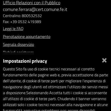
Ufficio Relazioni con il Pubblico
comune.ferrara@cert.comune.fe.it
Centralino: 800532532
Fax: +39 0532 419389
Leggi le FAQ
Prenotazione appuntamento
Segnala disservizio
Richiedi assistenza
×
Impostazioni privacy
Statistiche dei Siti web
Intranet - accesso riservato
Questo Sito fa uso di cookie tecnici necessari al corretto
funzionamento delle pagine web e, previa accettazione da parte
Amministrazione trasparente
dell'utente, di cookie di terze parti per migliorare l'esperienza di
navigazione degli utenti ed ottimizzare l'utilizzo dei servizi messi
Informativa privacy
a disposizione.Selezionando Accetta tutti i cookie si acconsente
Social Media Policy
all'utilizzo di cookie di terze parti. Chiudendo il banner verranno
Note legali
utilizzati solo i cookie tecnici necessari alla navigazione e alcune
funzionalità aggiuntive potrebbero non essere disponibili.