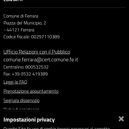
Comune di Ferrara
Piazza del Municipio, 2
- 44121 Ferrara
Codice fiscale: 00297110389
Ufficio Relazioni con il Pubblico
comune.ferrara@cert.comune.fe.it
Centralino: 800532532
Fax: +39 0532 419389
Leggi le FAQ
Prenotazione appuntamento
Segnala disservizio
Richiedi assistenza
×
Impostazioni privacy
Statistiche dei Siti web
Intranet - accesso riservato
Questo Sito fa uso di cookie tecnici necessari al corretto