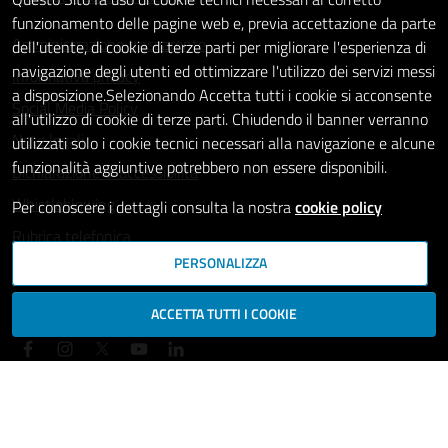
funzionamento delle pagine web e, previa accettazione da parte
Amministrazione trasparente
dell'utente, di cookie di terze parti per migliorare l'esperienza di
navigazione degli utenti ed ottimizzare l'utilizzo dei servizi messi
Informativa privacy
a disposizione.Selezionando Accetta tutti i cookie si acconsente
Social Media Policy
all'utilizzo di cookie di terze parti. Chiudendo il banner verranno
Note legali
utilizzati solo i cookie tecnici necessari alla navigazione e alcune
funzionalità aggiuntive potrebbero non essere disponibili.
Dichiarazione di accessibilità
Whistleblowing
Per conoscere i dettagli consulta la nostra
cookie policy
Rubrica telefonica
PERSONALIZZA
SEGUICI SU
ACCETTA TUTTI I COOKIE
Mappa del sito