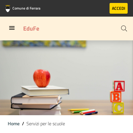
Vai al contenuto principale
Vai al footer
ACCEDI
Comune di Ferrara
EduFe
Home
Servizi per le scuole