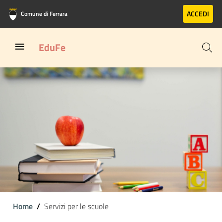
Vai al contenuto principale
Vai al footer
ACCEDI
Comune di Ferrara
EduFe
Home
Servizi per le scuole