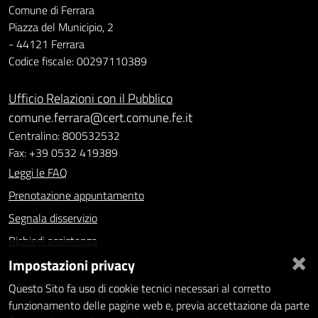
Comune di Ferrara
Piazza del Municipio, 2
- 44121 Ferrara
Codice fiscale: 00297110389
Ufficio Relazioni con il Pubblico
comune.ferrara@cert.comune.fe.it
Centralino: 800532532
Fax: +39 0532 419389
Leggi le FAQ
Prenotazione appuntamento
Segnala disservizio
Richiedi assistenza
×
Impostazioni privacy
Statistiche dei Siti web
Intranet - accesso riservato
Questo Sito fa uso di cookie tecnici necessari al corretto
funzionamento delle pagine web e, previa accettazione da parte