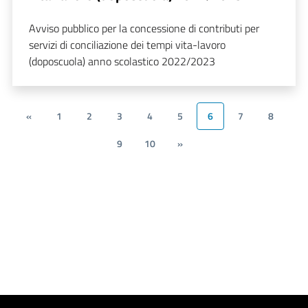
Avviso pubblico per la concessione di contributi per
servizi di conciliazione dei tempi vita-lavoro
(doposcuola) anno scolastico 2022/2023
«
1
2
3
4
5
6
7
8
9
10
»