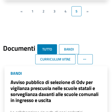
«
1
2
3
4
5
»
Documenti
TUTTO
BANDI
CURRICULUM VITAE
BANDI
Avviso pubblico di selezione di Odv per
vigilanza prescuola nelle scuole statali e
sorveglianza davanti alle scuole comunali
in ingresso e uscita