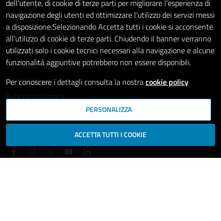
Amministrazione trasparente
dell'utente, di cookie di terze parti per migliorare l'esperienza di
navigazione degli utenti ed ottimizzare l'utilizzo dei servizi messi
Informativa privacy
a disposizione.Selezionando Accetta tutti i cookie si acconsente
Social Media Policy
all'utilizzo di cookie di terze parti. Chiudendo il banner verranno
Note legali
utilizzati solo i cookie tecnici necessari alla navigazione e alcune
funzionalità aggiuntive potrebbero non essere disponibili.
Dichiarazione di accessibilità
Whistleblowing
Per conoscere i dettagli consulta la nostra
cookie policy
Rubrica telefonica
PERSONALIZZA
SEGUICI SU
ACCETTA TUTTI I COOKIE
Mappa del sito