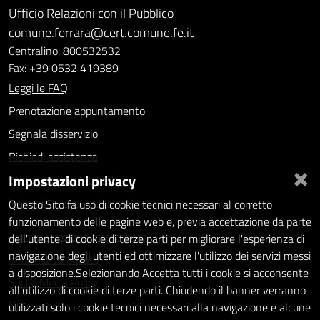
Ufficio Relazioni con il Pubblico
comune.ferrara@cert.comune.fe.it
Centralino: 800532532
Fax: +39 0532 419389
Leggi le FAQ
Prenotazione appuntamento
Segnala disservizio
Richiedi assistenza
×
Impostazioni privacy
Statistiche dei Siti web
Intranet - accesso riservato
Questo Sito fa uso di cookie tecnici necessari al corretto
funzionamento delle pagine web e, previa accettazione da parte
Amministrazione trasparente
dell'utente, di cookie di terze parti per migliorare l'esperienza di
navigazione degli utenti ed ottimizzare l'utilizzo dei servizi messi
Informativa privacy
a disposizione.Selezionando Accetta tutti i cookie si acconsente
Social Media Policy
all'utilizzo di cookie di terze parti. Chiudendo il banner verranno
Note legali
utilizzati solo i cookie tecnici necessari alla navigazione e alcune