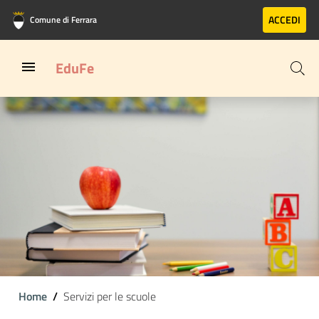
Vai al contenuto principale
Vai al footer
ACCEDI
Comune di Ferrara
EduFe
Home
Servizi per le scuole