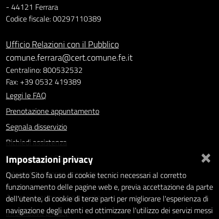
- 44121 Ferrara
Codice fiscale: 00297110389
Ufficio Relazioni con il Pubblico
comune.ferrara@cert.comune.fe.it
Centralino: 800532532
Fax: +39 0532 419389
Leggi le FAQ
Prenotazione appuntamento
Segnala disservizio
Richiedi assistenza
×
Impostazioni privacy
Statistiche dei Siti web
Intranet - accesso riservato
Questo Sito fa uso di cookie tecnici necessari al corretto
funzionamento delle pagine web e, previa accettazione da parte
Amministrazione trasparente
dell'utente, di cookie di terze parti per migliorare l'esperienza di
navigazione degli utenti ed ottimizzare l'utilizzo dei servizi messi
Informativa privacy