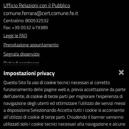
Ufficio Relazioni con il Pubblico
comune.ferrara@cert.comune.fe.it
Centralino: 800532532
Fax: +39 0532 419389
Leggi le FAQ
Prenotazione appuntamento
Segnala disservizio
Richiedi assistenza
×
Impostazioni privacy
Statistiche dei Siti web
Intranet - accesso riservato
Questo Sito fa uso di cookie tecnici necessari al corretto
funzionamento delle pagine web e, previa accettazione da parte
Amministrazione trasparente
dell'utente, di cookie di terze parti per migliorare l'esperienza di
navigazione degli utenti ed ottimizzare l'utilizzo dei servizi messi
Informativa privacy
a disposizione.Selezionando Accetta tutti i cookie si acconsente
Social Media Policy
all'utilizzo di cookie di terze parti. Chiudendo il banner verranno
Note legali
utilizzati solo i cookie tecnici necessari alla navigazione e alcune