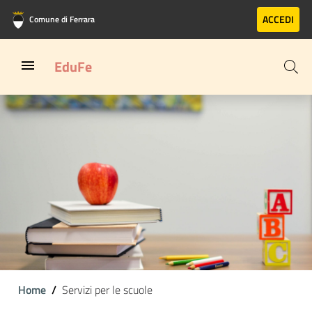
Vai al contenuto principale
Vai al footer
ACCEDI
Comune di Ferrara
EduFe
Home
Servizi per le scuole