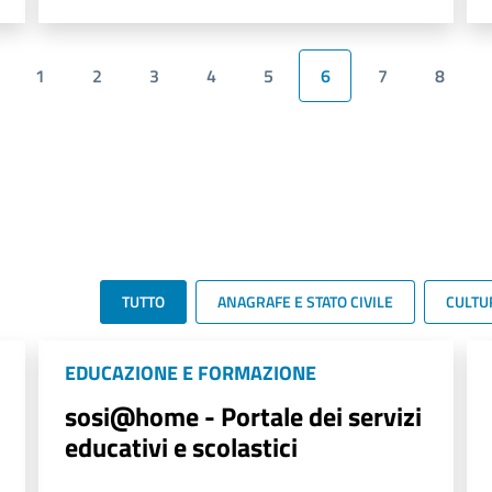
1
2
3
4
5
6
7
8
TUTTO
ANAGRAFE E STATO CIVILE
CULTU
EDUCAZIONE E FORMAZIONE
sosi@home - Portale dei servizi
educativi e scolastici