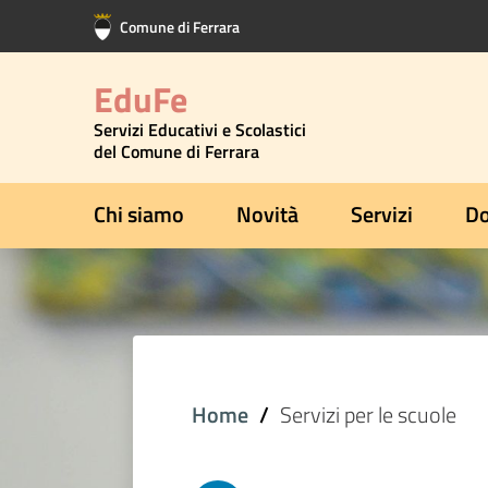
Vai al contenuto principale
Vai al footer
Comune di Ferrara
EduFe
Servizi Educativi e Scolastici
del Comune di Ferrara
Chi siamo
Novità
Servizi
Do
Home
Servizi per le scuole