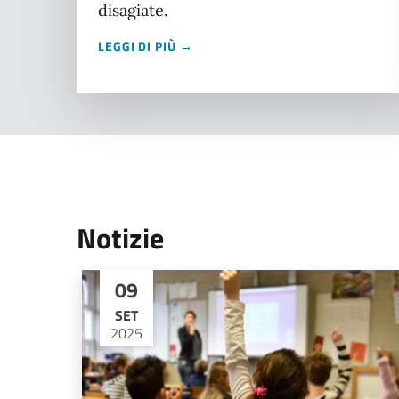
disagiate.
LEGGI DI PIÙ →
Notizie
09
SET
2025