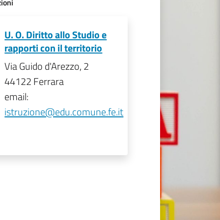
ioni
U. O. Diritto allo Studio e
rapporti con il territorio
Via Guido d'Arezzo, 2
44122 Ferrara
email:
istruzione@edu.comune.fe.it