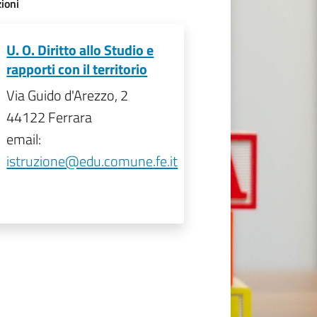
ioni
U. O. Diritto allo Studio e
rapporti con il territorio
Via Guido d'Arezzo, 2
44122 Ferrara
email:
istruzione@edu.comune.fe.it