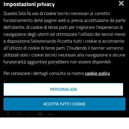
×
Impostazioni privacy
Statistiche dei Siti web
Intranet - accesso riservato
Questo Sito fa uso di cookie tecnici necessari al corretto
funzionamento delle pagine web e, previa accettazione da parte
Amministrazione trasparente
dell'utente, di cookie di terze parti per migliorare l'esperienza di
navigazione degli utenti ed ottimizzare l'utilizzo dei servizi messi
Informativa privacy
a disposizione.Selezionando Accetta tutti i cookie si acconsente
Social Media Policy
all'utilizzo di cookie di terze parti. Chiudendo il banner verranno
Note legali
utilizzati solo i cookie tecnici necessari alla navigazione e alcune
funzionalità aggiuntive potrebbero non essere disponibili.
Dichiarazione di accessibilità
Whistleblowing
Per conoscere i dettagli consulta la nostra
cookie policy
Rubrica telefonica
PERSONALIZZA
SEGUICI SU
ACCETTA TUTTI I COOKIE