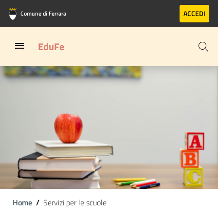
Vai al contenuto principale
Vai al footer
ACCEDI
Comune di Ferrara
EduFe
Home
Servizi per le scuole