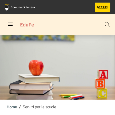
Vai al contenuto principale
Vai al footer
ACCEDI
Comune di Ferrara
EduFe
Home
Servizi per le scuole