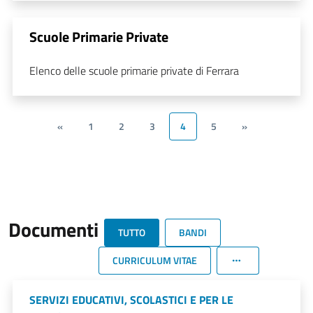
Scuole Primarie Private
Elenco delle scuole primarie private di Ferrara
«
1
2
3
4
5
»
Documenti
TUTTO
BANDI
CURRICULUM VITAE
SERVIZI EDUCATIVI, SCOLASTICI E PER LE