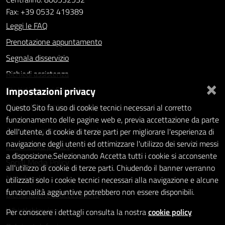
Fax: +39 0532 419389
Leggi le FAQ
Prenotazione appuntamento
Segnala disservizio
Richiedi assistenza
×
Impostazioni privacy
Statistiche dei Siti web
Intranet - accesso riservato
Questo Sito fa uso di cookie tecnici necessari al corretto
funzionamento delle pagine web e, previa accettazione da parte
Amministrazione trasparente
dell'utente, di cookie di terze parti per migliorare l'esperienza di
navigazione degli utenti ed ottimizzare l'utilizzo dei servizi messi
Informativa privacy
a disposizione.Selezionando Accetta tutti i cookie si acconsente
Social Media Policy
all'utilizzo di cookie di terze parti. Chiudendo il banner verranno
Note legali
utilizzati solo i cookie tecnici necessari alla navigazione e alcune
funzionalità aggiuntive potrebbero non essere disponibili.
Dichiarazione di accessibilità
Whistleblowing
Per conoscere i dettagli consulta la nostra
cookie policy