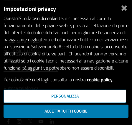
×
Impostazioni privacy
Statistiche dei Siti web
Intranet - accesso riservato
Questo Sito fa uso di cookie tecnici necessari al corretto
funzionamento delle pagine web e, previa accettazione da parte
Amministrazione trasparente
dell'utente, di cookie di terze parti per migliorare l'esperienza di
navigazione degli utenti ed ottimizzare l'utilizzo dei servizi messi
Informativa privacy
a disposizione.Selezionando Accetta tutti i cookie si acconsente
Social Media Policy
all'utilizzo di cookie di terze parti. Chiudendo il banner verranno
Note legali
utilizzati solo i cookie tecnici necessari alla navigazione e alcune
funzionalità aggiuntive potrebbero non essere disponibili.
Dichiarazione di accessibilità
Whistleblowing
Per conoscere i dettagli consulta la nostra
cookie policy
Rubrica telefonica
PERSONALIZZA
SEGUICI SU
ACCETTA TUTTI I COOKIE