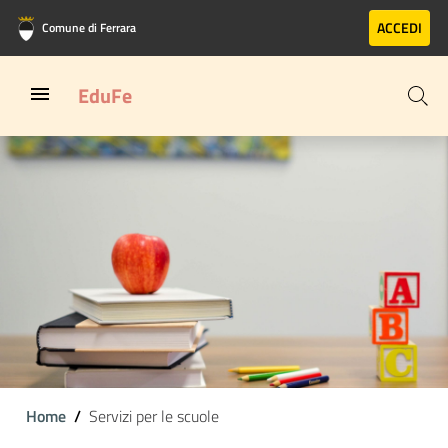
Vai al contenuto principale
Vai al footer
ACCEDI
Comune di Ferrara
EduFe
Home
Servizi per le scuole