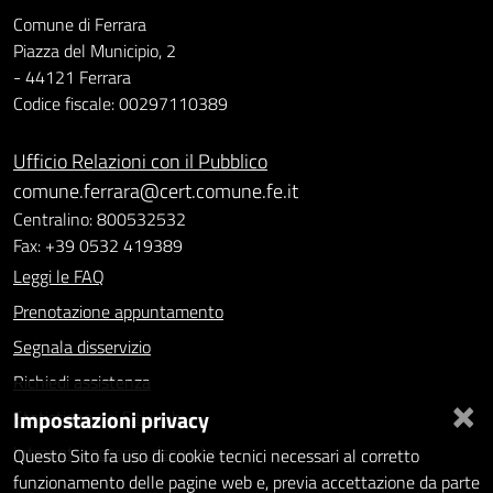
Comune di Ferrara
Piazza del Municipio, 2
- 44121 Ferrara
Codice fiscale: 00297110389
Ufficio Relazioni con il Pubblico
comune.ferrara@cert.comune.fe.it
Centralino: 800532532
Fax: +39 0532 419389
Leggi le FAQ
Prenotazione appuntamento
Segnala disservizio
Richiedi assistenza
×
Impostazioni privacy
Statistiche dei Siti web
Intranet - accesso riservato
Questo Sito fa uso di cookie tecnici necessari al corretto
funzionamento delle pagine web e, previa accettazione da parte