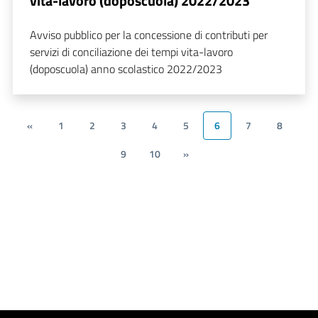
vita-lavoro (doposcuola) 2022/2023
Avviso pubblico per la concessione di contributi per
servizi di conciliazione dei tempi vita-lavoro
(doposcuola) anno scolastico 2022/2023
«
1
2
3
4
5
6
7
8
9
10
»