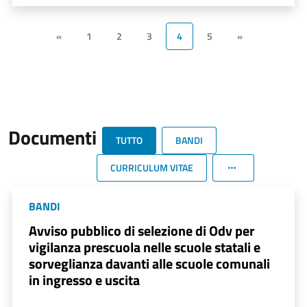
«
1
2
3
4
5
»
Documenti
TUTTO
BANDI
CURRICULUM VITAE
BANDI
Avviso pubblico di selezione di Odv per
vigilanza prescuola nelle scuole statali e
sorveglianza davanti alle scuole comunali
in ingresso e uscita