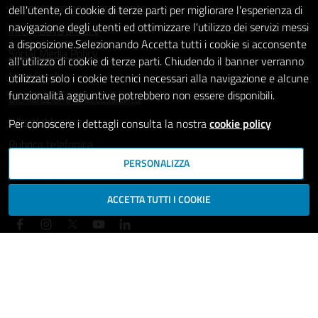
Amministrazione trasparente
dell'utente, di cookie di terze parti per migliorare l'esperienza di
navigazione degli utenti ed ottimizzare l'utilizzo dei servizi messi
Informativa privacy
a disposizione.Selezionando Accetta tutti i cookie si acconsente
Social Media Policy
all'utilizzo di cookie di terze parti. Chiudendo il banner verranno
Note legali
utilizzati solo i cookie tecnici necessari alla navigazione e alcune
funzionalità aggiuntive potrebbero non essere disponibili.
Dichiarazione di accessibilità
Whistleblowing
Per conoscere i dettagli consulta la nostra
cookie policy
Rubrica telefonica
PERSONALIZZA
SEGUICI SU
ACCETTA TUTTI I COOKIE
Mappa del sito