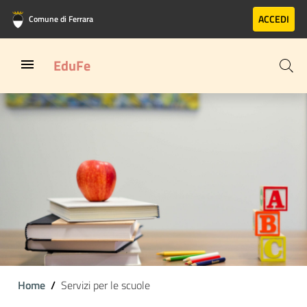
Vai al contenuto principale
Vai al footer
ACCEDI
Comune di Ferrara
EduFe
Home
Servizi per le scuole