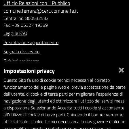
Ufficio Relazioni con il Pubblico
comune.ferrara@cert.comune.fe.it
Centralino: 800532532
Fax: +39 0532 419389
Leggi le FAQ
Prenotazione appuntamento
Segnala disservizio
Richiedi assistenza
×
Impostazioni privacy
Statistiche dei Siti web
Intranet - accesso riservato
Questo Sito fa uso di cookie tecnici necessari al corretto
funzionamento delle pagine web e, previa accettazione da parte
Amministrazione trasparente
dell'utente, di cookie di terze parti per migliorare l'esperienza di
navigazione degli utenti ed ottimizzare l'utilizzo dei servizi messi
Informativa privacy
a disposizione.Selezionando Accetta tutti i cookie si acconsente
Social Media Policy
all'utilizzo di cookie di terze parti. Chiudendo il banner verranno
Note legali
utilizzati solo i cookie tecnici necessari alla navigazione e alcune
funzionalità aggiuntive potrebbero non essere disponibili.