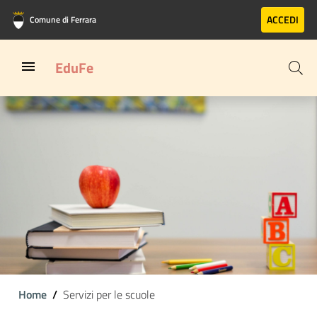
Vai al contenuto principale
Vai al footer
ACCEDI
Comune di Ferrara
EduFe
Home
Servizi per le scuole