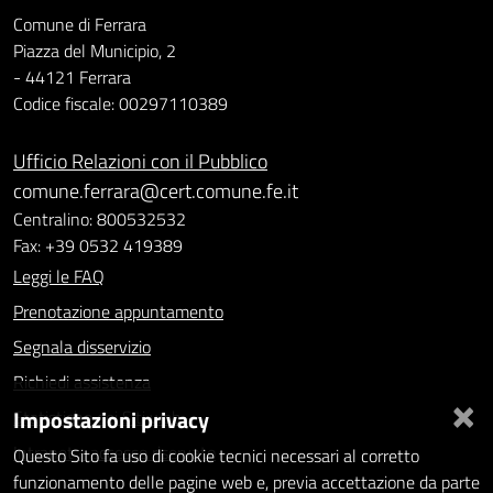
Comune di Ferrara
Piazza del Municipio, 2
- 44121 Ferrara
Codice fiscale: 00297110389
Ufficio Relazioni con il Pubblico
comune.ferrara@cert.comune.fe.it
Centralino: 800532532
Fax: +39 0532 419389
Leggi le FAQ
Prenotazione appuntamento
Segnala disservizio
Richiedi assistenza
×
Impostazioni privacy
Statistiche dei Siti web
Intranet - accesso riservato
Questo Sito fa uso di cookie tecnici necessari al corretto
funzionamento delle pagine web e, previa accettazione da parte