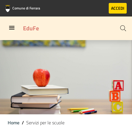
Vai al contenuto principale
Vai al footer
ACCEDI
Comune di Ferrara
EduFe
Home
Servizi per le scuole