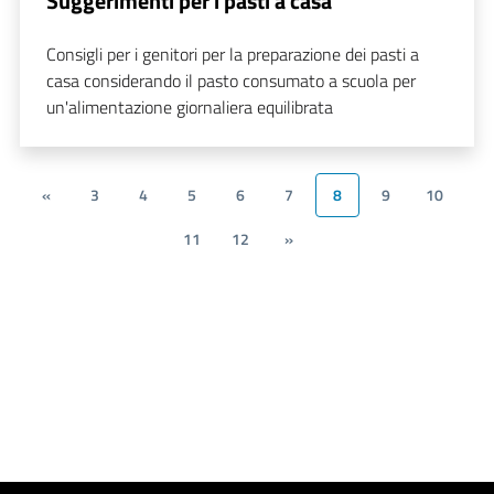
Suggerimenti per i pasti a casa
Consigli per i genitori per la preparazione dei pasti a
casa considerando il pasto consumato a scuola per
un'alimentazione giornaliera equilibrata
«
3
4
5
6
7
8
9
10
11
12
»