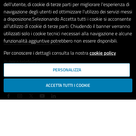
Amministrazione trasparente
dell'utente, di cookie di terze parti per migliorare l'esperienza di
navigazione degli utenti ed ottimizzare l'utilizzo dei servizi messi
Informativa privacy
a disposizione.Selezionando Accetta tutti i cookie si acconsente
Social Media Policy
all'utilizzo di cookie di terze parti. Chiudendo il banner verranno
Note legali
utilizzati solo i cookie tecnici necessari alla navigazione e alcune
funzionalità aggiuntive potrebbero non essere disponibili.
Dichiarazione di accessibilità
Whistleblowing
Per conoscere i dettagli consulta la nostra
cookie policy
Rubrica telefonica
PERSONALIZZA
SEGUICI SU
ACCETTA TUTTI I COOKIE
Mappa del sito