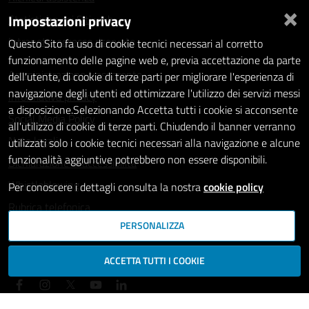
×
Impostazioni privacy
Statistiche dei Siti web
Intranet - accesso riservato
Questo Sito fa uso di cookie tecnici necessari al corretto
funzionamento delle pagine web e, previa accettazione da parte
Amministrazione trasparente
dell'utente, di cookie di terze parti per migliorare l'esperienza di
navigazione degli utenti ed ottimizzare l'utilizzo dei servizi messi
Informativa privacy
a disposizione.Selezionando Accetta tutti i cookie si acconsente
Social Media Policy
all'utilizzo di cookie di terze parti. Chiudendo il banner verranno
Note legali
utilizzati solo i cookie tecnici necessari alla navigazione e alcune
funzionalità aggiuntive potrebbero non essere disponibili.
Dichiarazione di accessibilità
Whistleblowing
Per conoscere i dettagli consulta la nostra
cookie policy
Rubrica telefonica
PERSONALIZZA
SEGUICI SU
ACCETTA TUTTI I COOKIE