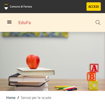
Vai al contenuto principale
Vai al footer
ACCEDI
Comune di Ferrara
EduFe
Home
Servizi per le scuole