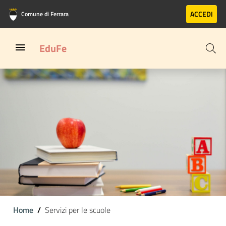
Vai al contenuto principale
Vai al footer
ACCEDI
Comune di Ferrara
EduFe
Home
Servizi per le scuole