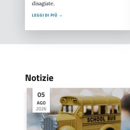
disagiate.
LEGGI DI PIÙ →
Notizie
05
AGO
2026