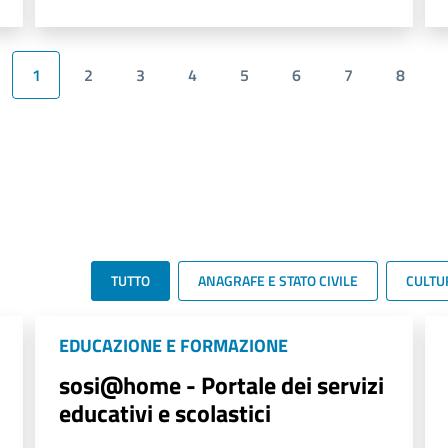
1
2
3
4
5
6
7
8
TUTTO
ANAGRAFE E STATO CIVILE
CULTU
EDUCAZIONE E FORMAZIONE
sosi@home - Portale dei servizi
educativi e scolastici