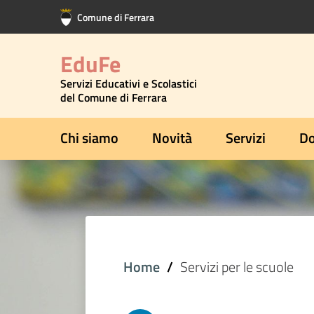
Vai al contenuto principale
Vai al footer
Comune di Ferrara
EduFe
Servizi Educativi e Scolastici
del Comune di Ferrara
Chi siamo
Novità
Servizi
Do
Home
Servizi per le scuole