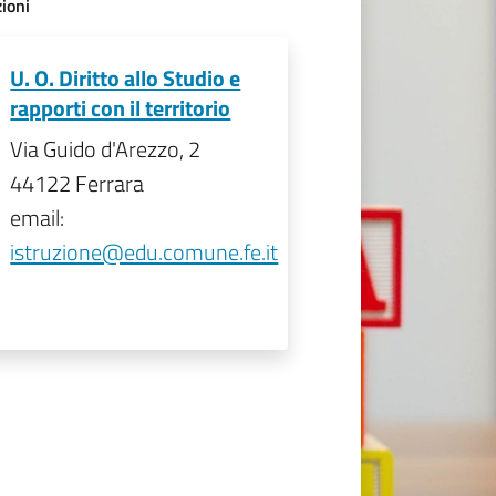
ioni
U. O. Diritto allo Studio e
rapporti con il territorio
Via Guido d'Arezzo, 2
44122 Ferrara
email:
istruzione@edu.comune.fe.it