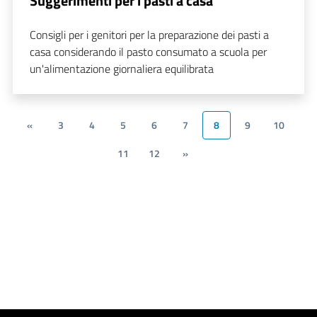
Suggerimenti per i pasti a casa
Consigli per i genitori per la preparazione dei pasti a
casa considerando il pasto consumato a scuola per
un'alimentazione giornaliera equilibrata
«
3
4
5
6
7
8
9
10
11
12
»