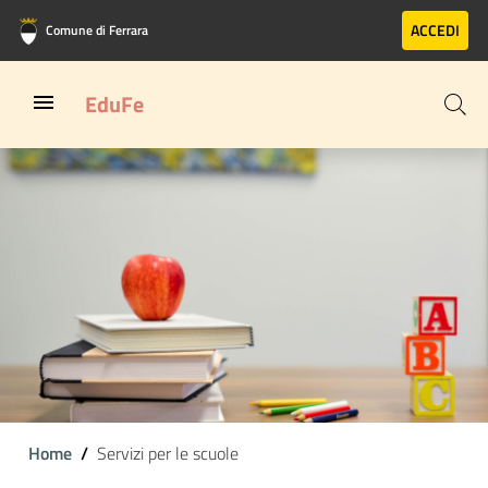
Vai al contenuto principale
Vai al footer
ACCEDI
Comune di Ferrara
EduFe
Home
Servizi per le scuole