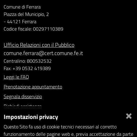
Comune di Ferrara
Piazza del Municipio, 2
- 44121 Ferrara
Codice fiscale: 00297110389
Ufficio Relazioni con il Pubblico
comune.ferrara@cert.comune.fe.it
Centralino: 800532532
Fax: +39 0532 419389
Leggi le FAQ
Prenotazione appuntamento
Segnala disservizio
Richiedi assistenza
×
Impostazioni privacy
Statistiche dei Siti web
Intranet - accesso riservato
Questo Sito fa uso di cookie tecnici necessari al corretto
funzionamento delle pagine web e, previa accettazione da parte