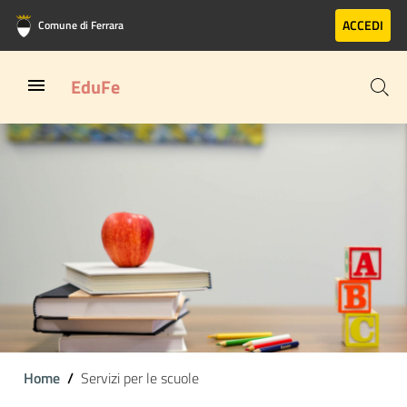
Vai al contenuto principale
Vai al footer
ACCEDI
Comune di Ferrara
EduFe
Home
Servizi per le scuole