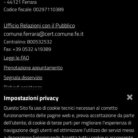
- 44121 Ferrara
Codice fiscale: 00297110389
Ufficio Relazioni con il Pubblico
comune.ferrara@cert.comune.fe.it
Centralino: 800532532
Fax: +39 0532 419389
Leggi le FAQ
Prenotazione appuntamento
Segnala disservizio
Richiedi assistenza
×
Impostazioni privacy
Statistiche dei Siti web
Intranet - accesso riservato
Questo Sito fa uso di cookie tecnici necessari al corretto
funzionamento delle pagine web e, previa accettazione da parte
Amministrazione trasparente
dell'utente, di cookie di terze parti per migliorare l'esperienza di
navigazione degli utenti ed ottimizzare l'utilizzo dei servizi messi
Informativa privacy
a disposizione.Selezionando Accetta tutti i cookie si acconsente