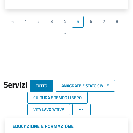
«
1
2
3
4
5
6
7
8
»
Servizi
TUTTO
ANAGRAFE E STATO CIVILE
CULTURA E TEMPO LIBERO
VITA LAVORATIVA
EDUCAZIONE E FORMAZIONE