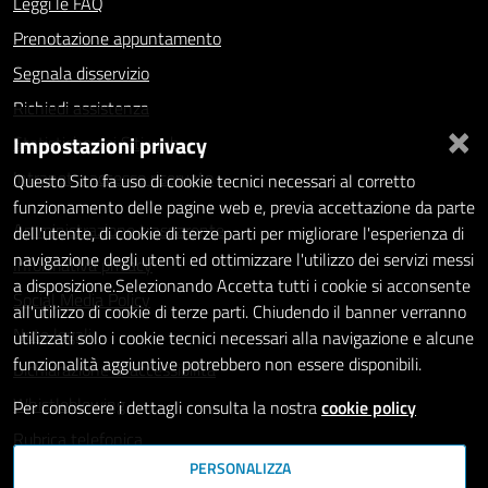
Leggi le FAQ
Prenotazione appuntamento
Segnala disservizio
Richiedi assistenza
×
Impostazioni privacy
Statistiche dei Siti web
Intranet - accesso riservato
Questo Sito fa uso di cookie tecnici necessari al corretto
funzionamento delle pagine web e, previa accettazione da parte
Amministrazione trasparente
dell'utente, di cookie di terze parti per migliorare l'esperienza di
navigazione degli utenti ed ottimizzare l'utilizzo dei servizi messi
Informativa privacy
a disposizione.Selezionando Accetta tutti i cookie si acconsente
Social Media Policy
all'utilizzo di cookie di terze parti. Chiudendo il banner verranno
Note legali
utilizzati solo i cookie tecnici necessari alla navigazione e alcune
funzionalità aggiuntive potrebbero non essere disponibili.
Dichiarazione di accessibilità
Whistleblowing
Per conoscere i dettagli consulta la nostra
cookie policy
Rubrica telefonica
PERSONALIZZA
SEGUICI SU