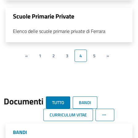
Scuole Primarie Private
Elenco delle scuole primarie private di Ferrara
«
1
2
3
4
5
»
Documenti
TUTTO
BANDI
CURRICULUM VITAE
BANDI