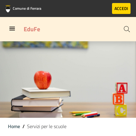
Vai al contenuto principale
Vai al footer
ACCEDI
Comune di Ferrara
EduFe
Home
Servizi per le scuole