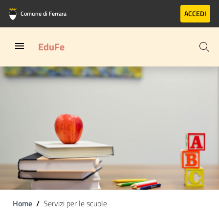
Vai al contenuto principale
Vai al footer
ACCEDI
Comune di Ferrara
EduFe
Home
Servizi per le scuole