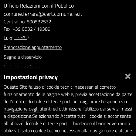
Ufficio Relazioni con il Pubblico
comune.ferrara@cert.comune.fe.it
Centralino: 800532532
Fax: +39 0532 419389
Leggi le FAQ
Prenotazione appuntamento
Segnala disservizio
Richiedi assistenza
×
Impostazioni privacy
Statistiche dei Siti web
Intranet - accesso riservato
Questo Sito fa uso di cookie tecnici necessari al corretto
funzionamento delle pagine web e, previa accettazione da parte
Amministrazione trasparente
dell'utente, di cookie di terze parti per migliorare l'esperienza di
navigazione degli utenti ed ottimizzare l'utilizzo dei servizi messi
Informativa privacy
a disposizione.Selezionando Accetta tutti i cookie si acconsente
Social Media Policy
all'utilizzo di cookie di terze parti. Chiudendo il banner verranno
Note legali
utilizzati solo i cookie tecnici necessari alla navigazione e alcune