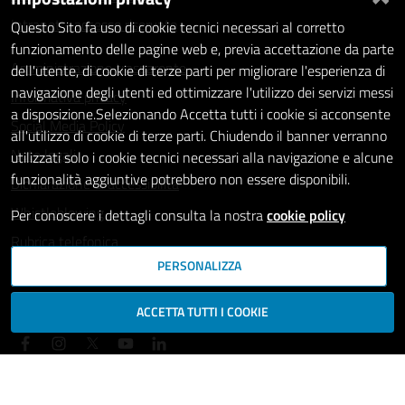
Intranet - accesso riservato
Questo Sito fa uso di cookie tecnici necessari al corretto
funzionamento delle pagine web e, previa accettazione da parte
Amministrazione trasparente
dell'utente, di cookie di terze parti per migliorare l'esperienza di
navigazione degli utenti ed ottimizzare l'utilizzo dei servizi messi
Informativa privacy
a disposizione.Selezionando Accetta tutti i cookie si acconsente
Social Media Policy
all'utilizzo di cookie di terze parti. Chiudendo il banner verranno
Note legali
utilizzati solo i cookie tecnici necessari alla navigazione e alcune
funzionalità aggiuntive potrebbero non essere disponibili.
Dichiarazione di accessibilità
Whistleblowing
Per conoscere i dettagli consulta la nostra
cookie policy
Rubrica telefonica
PERSONALIZZA
SEGUICI SU
ACCETTA TUTTI I COOKIE