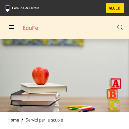
Vai al contenuto principale
Vai al footer
ACCEDI
Comune di Ferrara
EduFe
Home
Servizi per le scuole