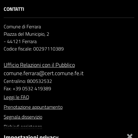
CONTATTI
Comune di Ferrara
Piazza del Municipio, 2
- 44121 Ferrara
Codice fiscale: 00297110389
Ufficio Relazioni con il Pubblico
comune.ferrara@cert.comune.fe.it
Centralino: 800532532
Fax: +39 0532 419389
Leggi le FAQ
Prenotazione appuntamento
Segnala disservizio
Richiedi assistenza
×
Impostazioni privacy
Statistiche dei Siti web