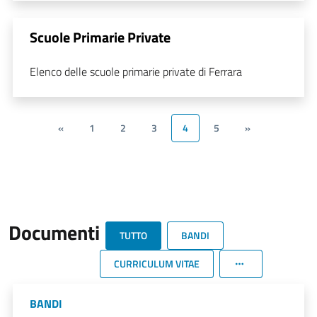
Scuole Primarie Private
Elenco delle scuole primarie private di Ferrara
«
1
2
3
4
5
»
Documenti
TUTTO
BANDI
CURRICULUM VITAE
BANDI