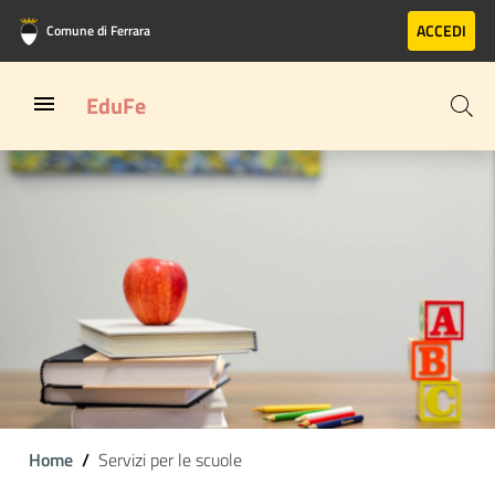
Vai al contenuto principale
Vai al footer
ACCEDI
Comune di Ferrara
EduFe
Home
Servizi per le scuole