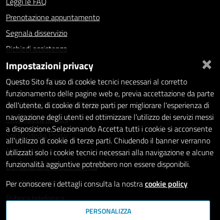
Leggi le FAQ
Prenotazione appuntamento
Segnala disservizio
Richiedi assistenza
×
Impostazioni privacy
Statistiche dei Siti web
Intranet - accesso riservato
Questo Sito fa uso di cookie tecnici necessari al corretto
funzionamento delle pagine web e, previa accettazione da parte
Amministrazione trasparente
dell'utente, di cookie di terze parti per migliorare l'esperienza di
navigazione degli utenti ed ottimizzare l'utilizzo dei servizi messi
Informativa privacy
a disposizione.Selezionando Accetta tutti i cookie si acconsente
Social Media Policy
all'utilizzo di cookie di terze parti. Chiudendo il banner verranno
Note legali
utilizzati solo i cookie tecnici necessari alla navigazione e alcune
funzionalità aggiuntive potrebbero non essere disponibili.
Dichiarazione di accessibilità
Whistleblowing
Per conoscere i dettagli consulta la nostra
cookie policy
Rubrica telefonica
PERSONALIZZA
SEGUICI SU