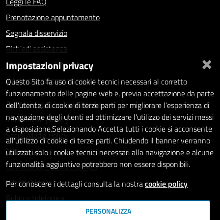
Leggi le FAQ
Prenotazione appuntamento
Segnala disservizio
Richiedi assistenza
×
Impostazioni privacy
Statistiche dei Siti web
Intranet - accesso riservato
Questo Sito fa uso di cookie tecnici necessari al corretto
funzionamento delle pagine web e, previa accettazione da parte
Amministrazione trasparente
dell'utente, di cookie di terze parti per migliorare l'esperienza di
navigazione degli utenti ed ottimizzare l'utilizzo dei servizi messi
Informativa privacy
a disposizione.Selezionando Accetta tutti i cookie si acconsente
Social Media Policy
all'utilizzo di cookie di terze parti. Chiudendo il banner verranno
Note legali
utilizzati solo i cookie tecnici necessari alla navigazione e alcune
funzionalità aggiuntive potrebbero non essere disponibili.
Dichiarazione di accessibilità
Whistleblowing
Per conoscere i dettagli consulta la nostra
cookie policy
Rubrica telefonica
PERSONALIZZA
SEGUICI SU