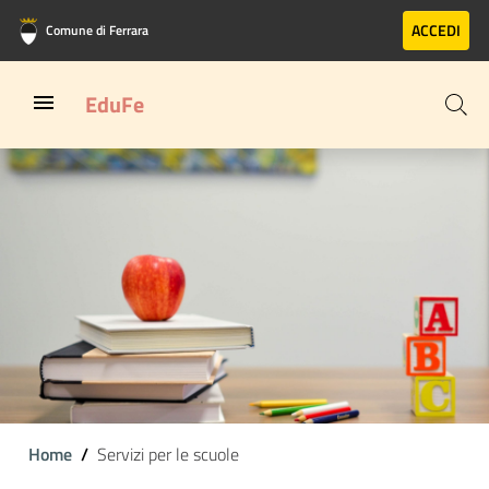
Vai al contenuto principale
Vai al footer
ACCEDI
Comune di Ferrara
EduFe
Home
Servizi per le scuole