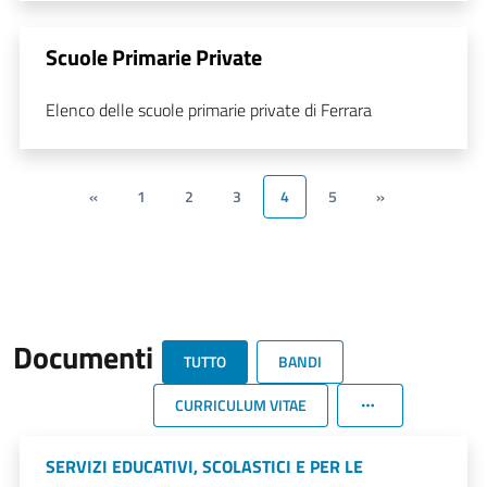
Scuole Primarie Private
Elenco delle scuole primarie private di Ferrara
«
1
2
3
4
5
»
Documenti
TUTTO
BANDI
CURRICULUM VITAE
SERVIZI EDUCATIVI, SCOLASTICI E PER LE