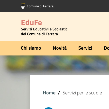
Vai al contenuto principale
Vai al footer
Comune di Ferrara
EduFe
Servizi Educativi e Scolastici
del Comune di Ferrara
Chi siamo
Novità
Servizi
Do
Home
Servizi per le scuole