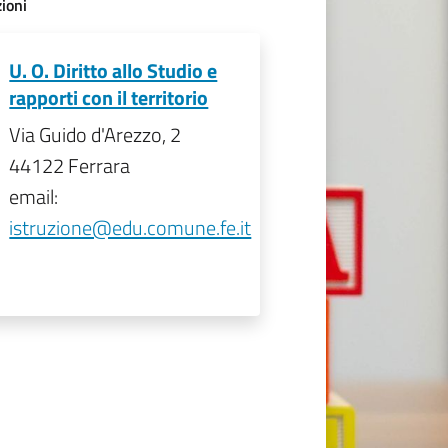
ioni
U. O. Diritto allo Studio e
rapporti con il territorio
Via Guido d'Arezzo, 2
44122 Ferrara
email:
istruzione@edu.comune.fe.it