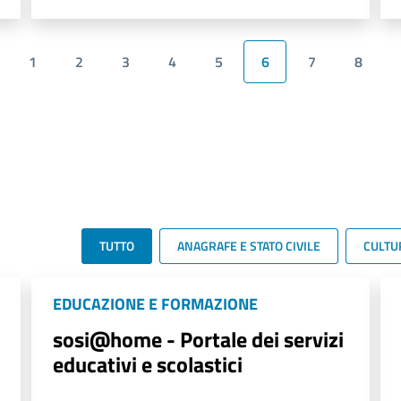
1
2
3
4
5
6
7
8
TUTTO
ANAGRAFE E STATO CIVILE
CULTU
EDUCAZIONE E FORMAZIONE
sosi@home - Portale dei servizi
educativi e scolastici