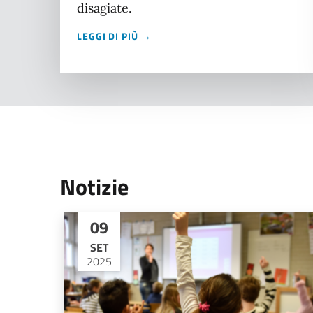
disagiate.
LEGGI DI PIÙ →
Notizie
09
SET
2025