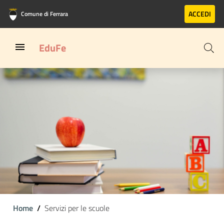
Vai al contenuto principale
Vai al footer
ACCEDI
Comune di Ferrara
EduFe
Home
Servizi per le scuole