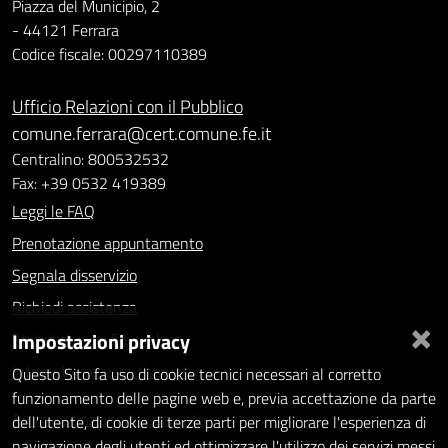
Piazza del Municipio, 2
- 44121 Ferrara
Codice fiscale: 00297110389
Ufficio Relazioni con il Pubblico
comune.ferrara@cert.comune.fe.it
Centralino: 800532532
Fax: +39 0532 419389
Leggi le FAQ
Prenotazione appuntamento
Segnala disservizio
Richiedi assistenza
×
Impostazioni privacy
Statistiche dei Siti web
Intranet - accesso riservato
Questo Sito fa uso di cookie tecnici necessari al corretto
funzionamento delle pagine web e, previa accettazione da parte
Amministrazione trasparente
dell'utente, di cookie di terze parti per migliorare l'esperienza di
navigazione degli utenti ed ottimizzare l'utilizzo dei servizi messi