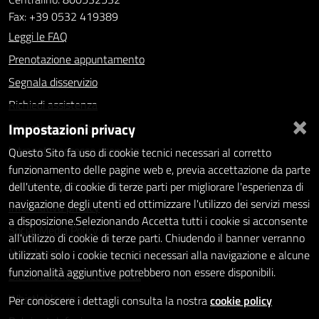
Fax: +39 0532 419389
Leggi le FAQ
Prenotazione appuntamento
Segnala disservizio
Richiedi assistenza
×
Impostazioni privacy
Statistiche dei Siti web
Intranet - accesso riservato
Questo Sito fa uso di cookie tecnici necessari al corretto
funzionamento delle pagine web e, previa accettazione da parte
Amministrazione trasparente
dell'utente, di cookie di terze parti per migliorare l'esperienza di
navigazione degli utenti ed ottimizzare l'utilizzo dei servizi messi
Informativa privacy
a disposizione.Selezionando Accetta tutti i cookie si acconsente
Social Media Policy
all'utilizzo di cookie di terze parti. Chiudendo il banner verranno
Note legali
utilizzati solo i cookie tecnici necessari alla navigazione e alcune
funzionalità aggiuntive potrebbero non essere disponibili.
Dichiarazione di accessibilità
Whistleblowing
Per conoscere i dettagli consulta la nostra
cookie policy