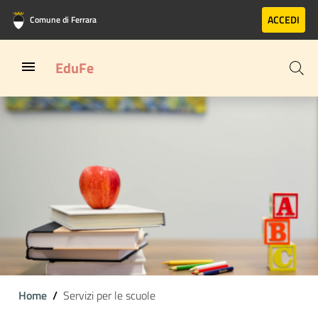
Vai al contenuto principale
Vai al footer
ACCEDI
Comune di Ferrara
EduFe
Home
Servizi per le scuole