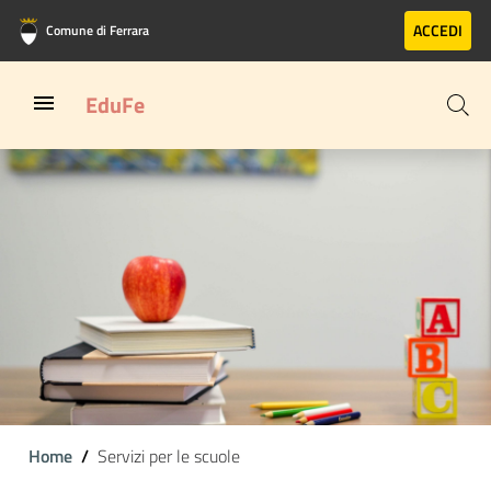
Vai al contenuto principale
Vai al footer
ACCEDI
Comune di Ferrara
EduFe
Home
Servizi per le scuole