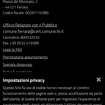
Piazza del Municipio, 2
- 44121 Ferrara
Codice fiscale: 00297110389
Ufficio Relazioni con il Pubblico
comune.ferrara@cert.comune.fe.it
Centralino: 800532532
Fax: +39 0532 419389
Leggi le FAQ
Prenotazione appuntamento
Segnala disservizio
Richiedi assistenza
×
Impostazioni privacy
Statistiche dei Siti web
Intranet - accesso riservato
Questo Sito fa uso di cookie tecnici necessari al corretto
funzionamento delle pagine web e, previa accettazione da parte
Amministrazione trasparente
dell'utente, di cookie di terze parti per migliorare l'esperienza di
navigazione degli utenti ed ottimizzare l'utilizzo dei servizi messi