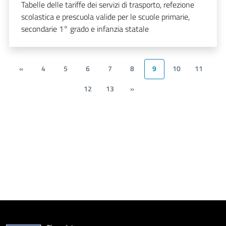
Tabelle delle tariffe dei servizi di trasporto, refezione
scolastica e prescuola valide per le scuole primarie,
secondarie 1° grado e infanzia statale
«
4
5
6
7
8
9
10
11
12
13
»