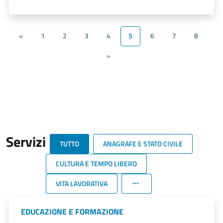
«
1
2
3
4
5
6
7
8
»
Servizi
TUTTO
ANAGRAFE E STATO CIVILE
CULTURA E TEMPO LIBERO
VITA LAVORATIVA
EDUCAZIONE E FORMAZIONE