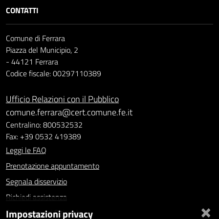
CONTATTI
Comune di Ferrara
Piazza del Municipio, 2
- 44121 Ferrara
Codice fiscale: 00297110389
Ufficio Relazioni con il Pubblico
comune.ferrara@cert.comune.fe.it
Centralino: 800532532
Fax: +39 0532 419389
Leggi le FAQ
Prenotazione appuntamento
Segnala disservizio
Richiedi assistenza
×
Impostazioni privacy
Statistiche dei Siti web