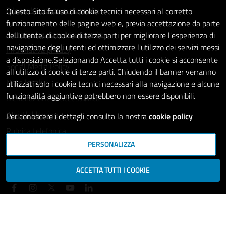
Intranet - accesso riservato
Questo Sito fa uso di cookie tecnici necessari al corretto
funzionamento delle pagine web e, previa accettazione da parte
Amministrazione trasparente
dell'utente, di cookie di terze parti per migliorare l'esperienza di
navigazione degli utenti ed ottimizzare l'utilizzo dei servizi messi
Informativa privacy
a disposizione.Selezionando Accetta tutti i cookie si acconsente
Social Media Policy
all'utilizzo di cookie di terze parti. Chiudendo il banner verranno
Note legali
utilizzati solo i cookie tecnici necessari alla navigazione e alcune
funzionalità aggiuntive potrebbero non essere disponibili.
Dichiarazione di accessibilità
Whistleblowing
Per conoscere i dettagli consulta la nostra
cookie policy
Rubrica telefonica
PERSONALIZZA
SEGUICI SU
ACCETTA TUTTI I COOKIE