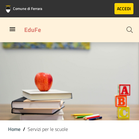
Vai al contenuto principale
Vai al footer
ACCEDI
Comune di Ferrara
EduFe
Home
Servizi per le scuole