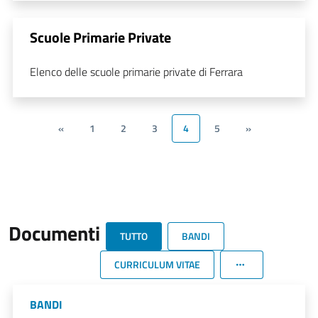
Scuole Primarie Private
Elenco delle scuole primarie private di Ferrara
«
1
2
3
4
5
»
Documenti
TUTTO
BANDI
CURRICULUM VITAE
BANDI