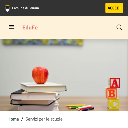
Vai al contenuto principale
Vai al footer
ACCEDI
Comune di Ferrara
EduFe
Home
Servizi per le scuole