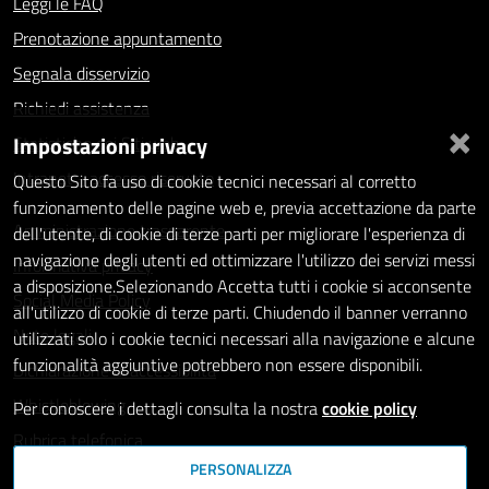
Leggi le FAQ
Prenotazione appuntamento
Segnala disservizio
Richiedi assistenza
×
Impostazioni privacy
Statistiche dei Siti web
Intranet - accesso riservato
Questo Sito fa uso di cookie tecnici necessari al corretto
funzionamento delle pagine web e, previa accettazione da parte
Amministrazione trasparente
dell'utente, di cookie di terze parti per migliorare l'esperienza di
navigazione degli utenti ed ottimizzare l'utilizzo dei servizi messi
Informativa privacy
a disposizione.Selezionando Accetta tutti i cookie si acconsente
Social Media Policy
all'utilizzo di cookie di terze parti. Chiudendo il banner verranno
Note legali
utilizzati solo i cookie tecnici necessari alla navigazione e alcune
funzionalità aggiuntive potrebbero non essere disponibili.
Dichiarazione di accessibilità
Whistleblowing
Per conoscere i dettagli consulta la nostra
cookie policy
Rubrica telefonica
PERSONALIZZA
SEGUICI SU