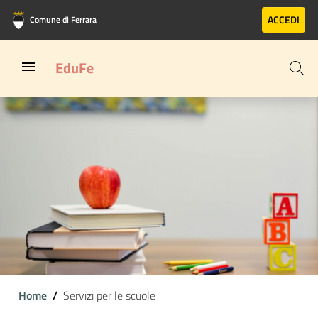
Vai al contenuto principale
Vai al footer
ACCEDI
Comune di Ferrara
EduFe
Home
Servizi per le scuole