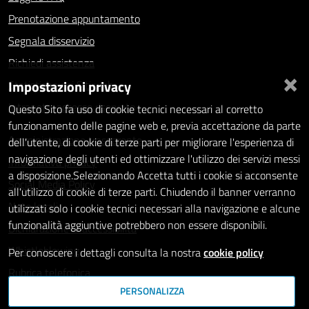
Prenotazione appuntamento
Segnala disservizio
Richiedi assistenza
×
Impostazioni privacy
Statistiche dei Siti web
Intranet - accesso riservato
Questo Sito fa uso di cookie tecnici necessari al corretto
funzionamento delle pagine web e, previa accettazione da parte
Amministrazione trasparente
dell'utente, di cookie di terze parti per migliorare l'esperienza di
navigazione degli utenti ed ottimizzare l'utilizzo dei servizi messi
Informativa privacy
a disposizione.Selezionando Accetta tutti i cookie si acconsente
Social Media Policy
all'utilizzo di cookie di terze parti. Chiudendo il banner verranno
Note legali
utilizzati solo i cookie tecnici necessari alla navigazione e alcune
funzionalità aggiuntive potrebbero non essere disponibili.
Dichiarazione di accessibilità
Whistleblowing
Per conoscere i dettagli consulta la nostra
cookie policy
Rubrica telefonica
PERSONALIZZA
SEGUICI SU