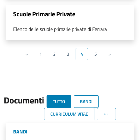
Scuole Primarie Private
Elenco delle scuole primarie private di Ferrara
«
1
2
3
4
5
»
Documenti
TUTTO
BANDI
CURRICULUM VITAE
BANDI