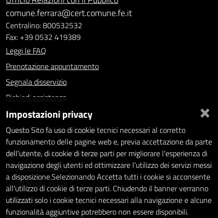
comune.ferrara@cert.comune.fe.it
Centralino: 800532532
Fax: +39 0532 419389
Leggi le FAQ
Prenotazione appuntamento
Segnala disservizio
Richiedi assistenza
×
Impostazioni privacy
Statistiche dei Siti web
Intranet - accesso riservato
Questo Sito fa uso di cookie tecnici necessari al corretto
funzionamento delle pagine web e, previa accettazione da parte
Amministrazione trasparente
dell'utente, di cookie di terze parti per migliorare l'esperienza di
navigazione degli utenti ed ottimizzare l'utilizzo dei servizi messi
Informativa privacy
a disposizione.Selezionando Accetta tutti i cookie si acconsente
Social Media Policy
all'utilizzo di cookie di terze parti. Chiudendo il banner verranno
Note legali
utilizzati solo i cookie tecnici necessari alla navigazione e alcune
funzionalità aggiuntive potrebbero non essere disponibili.
Dichiarazione di accessibilità