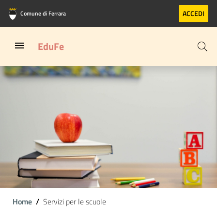
Vai al contenuto principale
Vai al footer
ACCEDI
Comune di Ferrara
EduFe
Home
Servizi per le scuole