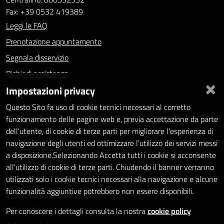
Fax: +39 0532 419389
Leggi le FAQ
Prenotazione appuntamento
Segnala disservizio
Richiedi assistenza
×
Impostazioni privacy
Statistiche dei Siti web
Intranet - accesso riservato
Questo Sito fa uso di cookie tecnici necessari al corretto
funzionamento delle pagine web e, previa accettazione da parte
Amministrazione trasparente
dell'utente, di cookie di terze parti per migliorare l'esperienza di
navigazione degli utenti ed ottimizzare l'utilizzo dei servizi messi
Informativa privacy
a disposizione.Selezionando Accetta tutti i cookie si acconsente
Social Media Policy
all'utilizzo di cookie di terze parti. Chiudendo il banner verranno
Note legali
utilizzati solo i cookie tecnici necessari alla navigazione e alcune
funzionalità aggiuntive potrebbero non essere disponibili.
Dichiarazione di accessibilità
Whistleblowing
Per conoscere i dettagli consulta la nostra
cookie policy