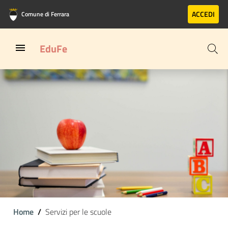
Vai al contenuto principale
Vai al footer
ACCEDI
Comune di Ferrara
EduFe
Home
Servizi per le scuole