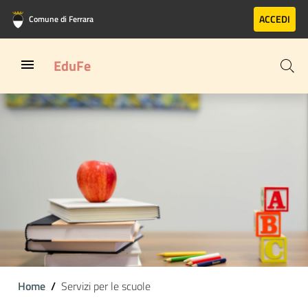
Vai al contenuto principale
Vai al footer
ACCEDI
Comune di Ferrara
EduFe
Home
Servizi per le scuole