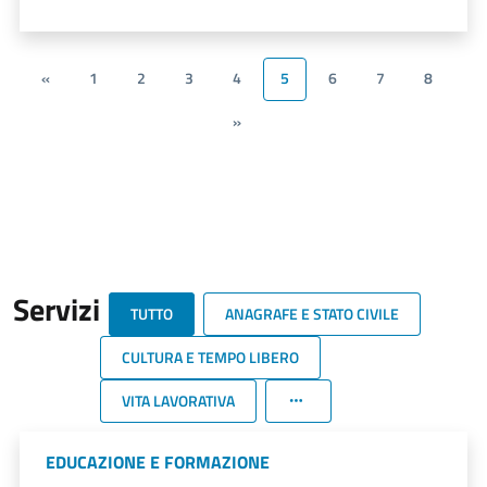
«
1
2
3
4
5
6
7
8
»
Servizi
TUTTO
ANAGRAFE E STATO CIVILE
CULTURA E TEMPO LIBERO
VITA LAVORATIVA
EDUCAZIONE E FORMAZIONE