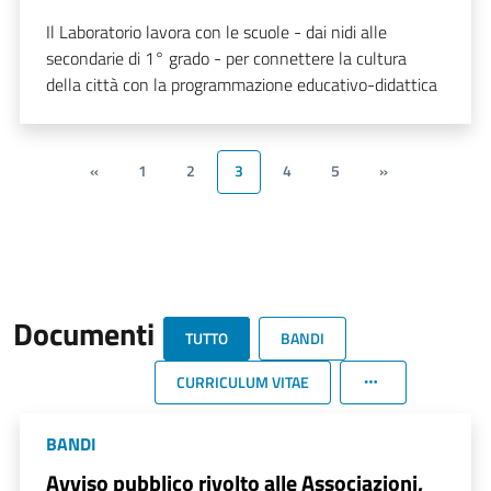
Il Laboratorio lavora con le scuole - dai nidi alle
secondarie di 1° grado - per connettere la cultura
della città con la programmazione educativo-didattica
«
1
2
3
4
5
»
Documenti
TUTTO
BANDI
CURRICULUM VITAE
BANDI
Avviso pubblico rivolto alle Associazioni,