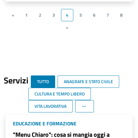
«
1
2
3
4
5
6
7
8
»
Servizi
TUTTO
ANAGRAFE E STATO CIVILE
CULTURA E TEMPO LIBERO
VITA LAVORATIVA
EDUCAZIONE E FORMAZIONE
"Menu Chiaro": cosa si mangia oggi a