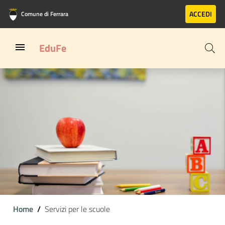
Vai al contenuto principale
Vai al footer
ACCEDI
Comune di Ferrara
EduFe
Home
Servizi per le scuole