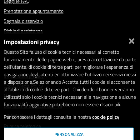
Leggi le FAQ
Prenotazione appuntamento
Segnala disservizio
Richiedi assistenza
×
Impostazioni privacy
Statistiche dei Siti web
Intranet - accesso riservato
Questo Sito fa uso di cookie tecnici necessari al corretto
funzionamento delle pagine web e, previa accettazione da parte
Amministrazione trasparente
dell'utente, di cookie di terze parti per migliorare l'esperienza di
navigazione degli utenti ed ottimizzare l'utilizzo dei servizi messi
Informativa privacy
a disposizione.Selezionando Accetta tutti i cookie si acconsente
Social Media Policy
all'utilizzo di cookie di terze parti. Chiudendo il banner verranno
Note legali
utilizzati solo i cookie tecnici necessari alla navigazione e alcune
funzionalità aggiuntive potrebbero non essere disponibili.
Dichiarazione di accessibilità
Whistleblowing
Per conoscere i dettagli consulta la nostra
cookie policy
Rubrica telefonica
PERSONALIZZA
SEGUICI SU