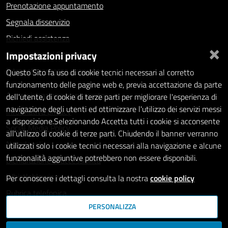
Prenotazione appuntamento
Segnala disservizio
Richiedi assistenza
×
Impostazioni privacy
Statistiche dei Siti web
Intranet - accesso riservato
Questo Sito fa uso di cookie tecnici necessari al corretto
funzionamento delle pagine web e, previa accettazione da parte
Amministrazione trasparente
dell'utente, di cookie di terze parti per migliorare l'esperienza di
navigazione degli utenti ed ottimizzare l'utilizzo dei servizi messi
Informativa privacy
a disposizione.Selezionando Accetta tutti i cookie si acconsente
Social Media Policy
all'utilizzo di cookie di terze parti. Chiudendo il banner verranno
Note legali
utilizzati solo i cookie tecnici necessari alla navigazione e alcune
funzionalità aggiuntive potrebbero non essere disponibili.
Dichiarazione di accessibilità
Whistleblowing
Per conoscere i dettagli consulta la nostra
cookie policy
Rubrica telefonica
PERSONALIZZA
SEGUICI SU