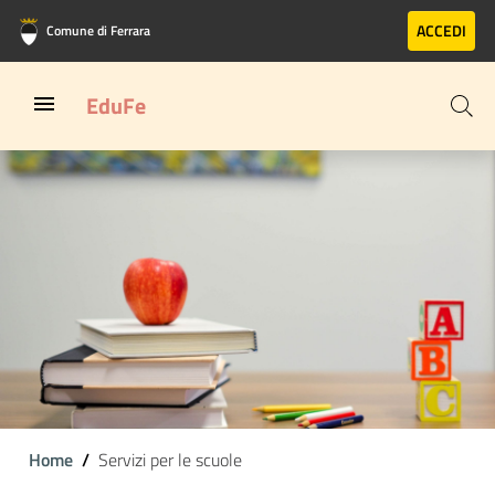
Vai al contenuto principale
Vai al footer
ACCEDI
Comune di Ferrara
EduFe
Home
Servizi per le scuole