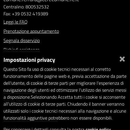
Centralino: 800532532
Fax: +39 0532 419389
Leggi le FAQ
Prenotazione appuntamento
Segnala disservizio
Richiedi assistenza
×
Impostazioni privacy
Statistiche dei Siti web
Intranet - accesso riservato
Questo Sito fa uso di cookie tecnici necessari al corretto
funzionamento delle pagine web e, previa accettazione da parte
Amministrazione trasparente
dell'utente, di cookie di terze parti per migliorare l'esperienza di
navigazione degli utenti ed ottimizzare l'utilizzo dei servizi messi
Informativa privacy
a disposizione.Selezionando Accetta tutti i cookie si acconsente
Social Media Policy
all'utilizzo di cookie di terze parti. Chiudendo il banner verranno
Note legali
utilizzati solo i cookie tecnici necessari alla navigazione e alcune
funzionalità aggiuntive potrebbero non essere disponibili.
Dichiarazione di accessibilità
Whistleblowing
Per conoscere i dettagli consulta la nostra
cookie policy