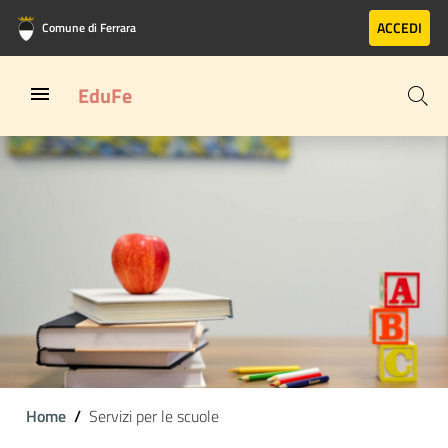
Vai al contenuto principale
Vai al footer
ACCEDI
Comune di Ferrara
EduFe
Home
Servizi per le scuole