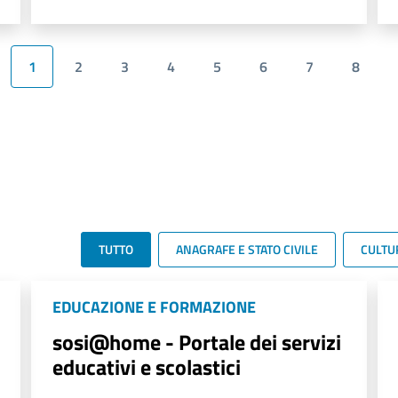
1
2
3
4
5
6
7
8
TUTTO
ANAGRAFE E STATO CIVILE
CULTU
EDUCAZIONE E FORMAZIONE
sosi@home - Portale dei servizi
educativi e scolastici