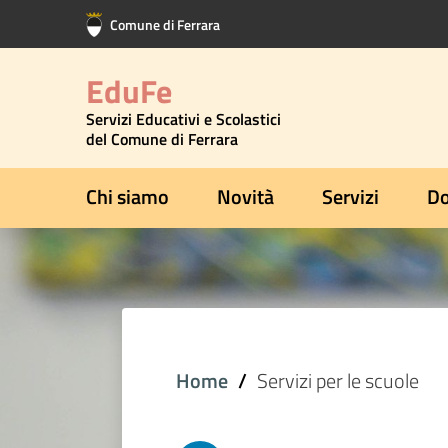
Vai al contenuto principale
Vai al footer
Comune di Ferrara
EduFe
Servizi Educativi e Scolastici
del Comune di Ferrara
Chi siamo
Novità
Servizi
Do
Home
Servizi per le scuole