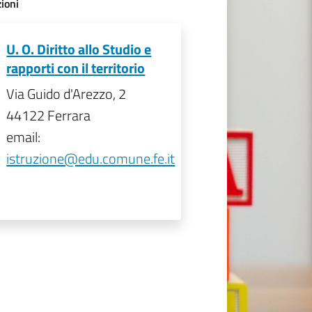
ioni
U. O. Diritto allo Studio e
rapporti con il territorio
Via Guido d'Arezzo, 2
44122 Ferrara
email:
istruzione@edu.comune.fe.it