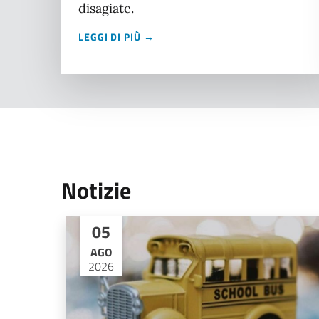
disagiate.
LEGGI DI PIÙ →
Notizie
05
AGO
2026