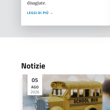
disagiate.
LEGGI DI PIÙ →
Notizie
05
AGO
2026