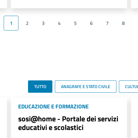
1
2
3
4
5
6
7
8
TUTTO
ANAGRAFE E STATO CIVILE
CULTU
EDUCAZIONE E FORMAZIONE
sosi@home - Portale dei servizi
educativi e scolastici