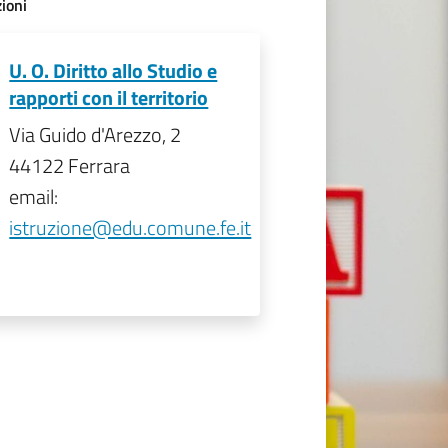
ioni
U. O. Diritto allo Studio e
rapporti con il territorio
Via Guido d'Arezzo, 2
44122 Ferrara
email:
istruzione@edu.comune.fe.it