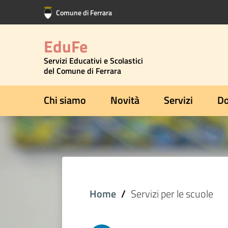
Vai al contenuto principale
Vai al footer
Comune di Ferrara
EduFe
Servizi Educativi e Scolastici
del Comune di Ferrara
Chi siamo
Novità
Servizi
Do
Home
Servizi per le scuole