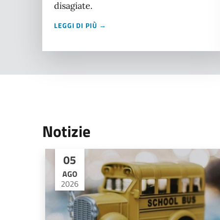
disagiate.
LEGGI DI PIÙ →
Notizie
05
AGO
2026