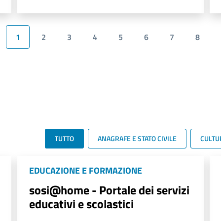
1
2
3
4
5
6
7
8
TUTTO
ANAGRAFE E STATO CIVILE
CULTU
EDUCAZIONE E FORMAZIONE
sosi@home - Portale dei servizi
educativi e scolastici