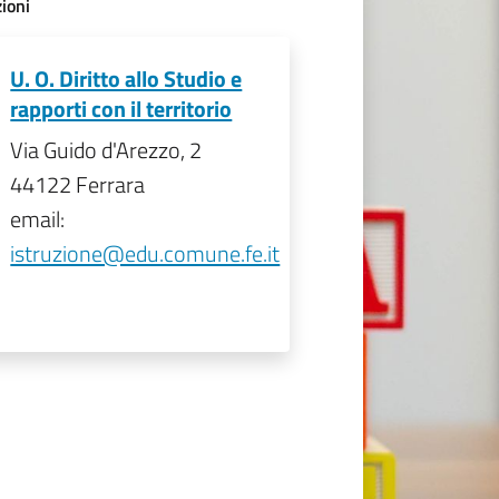
ioni
U. O. Diritto allo Studio e
rapporti con il territorio
Via Guido d'Arezzo, 2
44122 Ferrara
email:
istruzione@edu.comune.fe.it