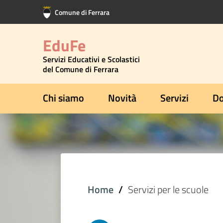
Vai al contenuto principale
Vai al footer
Comune di Ferrara
EduFe
Servizi Educativi e Scolastici
del Comune di Ferrara
Chi siamo
Novità
Servizi
Do
Home
Servizi per le scuole