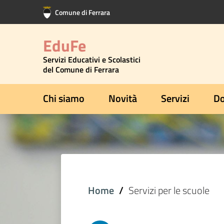
Vai al contenuto principale
Vai al footer
Comune di Ferrara
EduFe
Servizi Educativi e Scolastici
del Comune di Ferrara
Chi siamo
Novità
Servizi
Do
Home
Servizi per le scuole