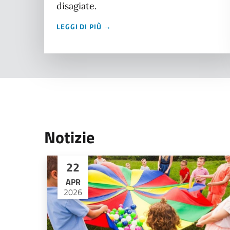
disagiate.
LEGGI DI PIÙ →
Notizie
22
APR
2026