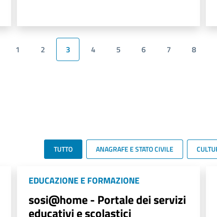
1
2
3
4
5
6
7
8
TUTTO
ANAGRAFE E STATO CIVILE
CULTU
EDUCAZIONE E FORMAZIONE
sosi@home - Portale dei servizi
educativi e scolastici