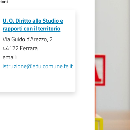
ioni
U. O. Diritto allo Studio e
rapporti con il territorio
Via Guido d'Arezzo, 2
44122 Ferrara
email:
istruzione@edu.comune.fe.it