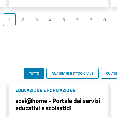
1
2
3
4
5
6
7
8
TUTTO
ANAGRAFE E STATO CIVILE
CULTU
EDUCAZIONE E FORMAZIONE
sosi@home - Portale dei servizi
educativi e scolastici