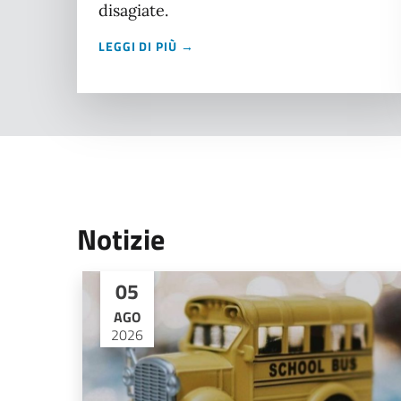
disagiate.
LEGGI DI PIÙ →
Notizie
05
AGO
2026