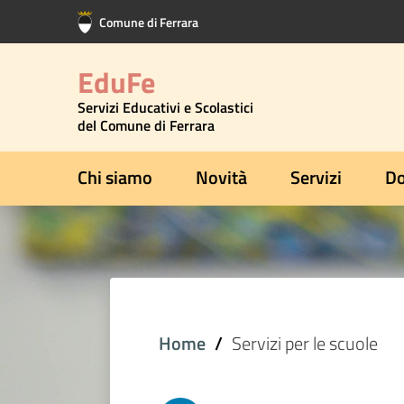
Vai al contenuto principale
Vai al footer
Comune di Ferrara
EduFe
Servizi Educativi e Scolastici
del Comune di Ferrara
Chi siamo
Novità
Servizi
Do
Home
Servizi per le scuole