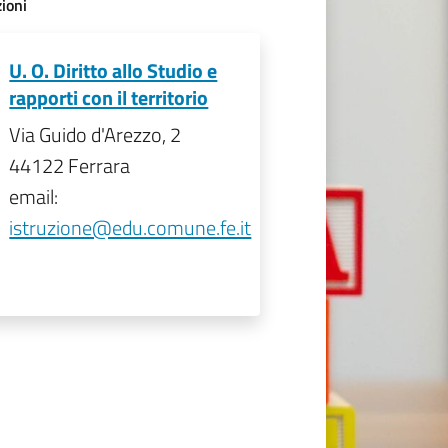
ioni
U. O. Diritto allo Studio e
rapporti con il territorio
Via Guido d'Arezzo, 2
44122 Ferrara
email:
istruzione@edu.comune.fe.it