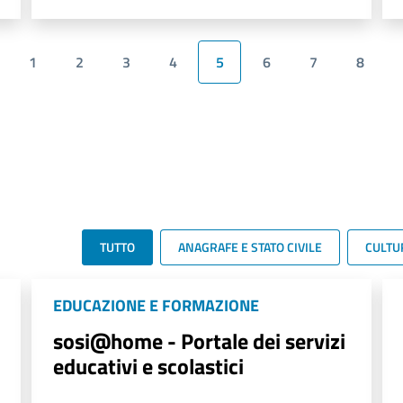
1
2
3
4
5
6
7
8
TUTTO
ANAGRAFE E STATO CIVILE
CULTU
EDUCAZIONE E FORMAZIONE
sosi@home - Portale dei servizi
educativi e scolastici