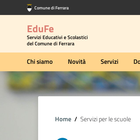
Vai al contenuto principale
Vai al footer
Comune di Ferrara
EduFe
Servizi Educativi e Scolastici
del Comune di Ferrara
Chi siamo
Novità
Servizi
Do
Home
Servizi per le scuole