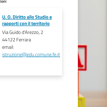
ioni
U. O. Diritto allo Studio e
rapporti con il territorio
Via Guido d'Arezzo, 2
44122 Ferrara
email:
istruzione@edu.comune.fe.it