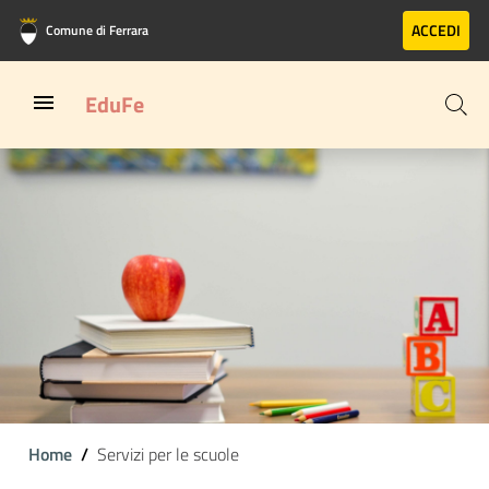
Vai al contenuto principale
Vai al footer
ACCEDI
Comune di Ferrara
EduFe
Home
Servizi per le scuole