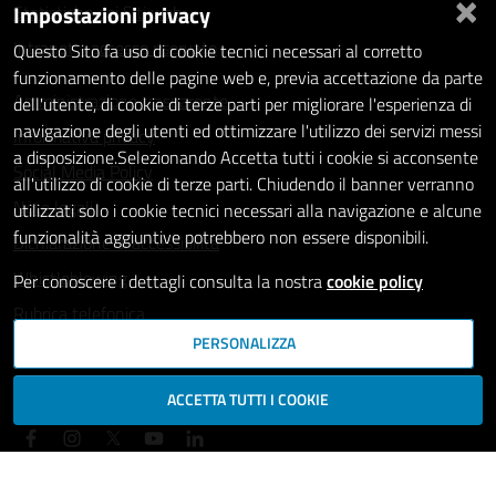
×
Impostazioni privacy
Statistiche dei Siti web
Intranet - accesso riservato
Questo Sito fa uso di cookie tecnici necessari al corretto
funzionamento delle pagine web e, previa accettazione da parte
Amministrazione trasparente
dell'utente, di cookie di terze parti per migliorare l'esperienza di
navigazione degli utenti ed ottimizzare l'utilizzo dei servizi messi
Informativa privacy
a disposizione.Selezionando Accetta tutti i cookie si acconsente
Social Media Policy
all'utilizzo di cookie di terze parti. Chiudendo il banner verranno
Note legali
utilizzati solo i cookie tecnici necessari alla navigazione e alcune
funzionalità aggiuntive potrebbero non essere disponibili.
Dichiarazione di accessibilità
Whistleblowing
Per conoscere i dettagli consulta la nostra
cookie policy
Rubrica telefonica
PERSONALIZZA
SEGUICI SU
ACCETTA TUTTI I COOKIE